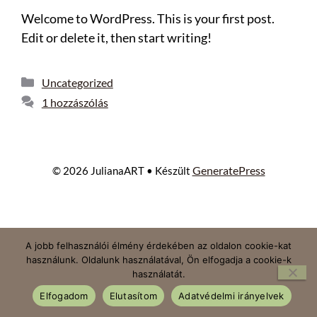
Welcome to WordPress. This is your first post.
Edit or delete it, then start writing!
Uncategorized
1 hozzászólás
GeneratePress
© 2026 JulianaART
• Készült
A jobb felhasználói élmény érdekében az oldalon cookie-kat
használunk. Oldalunk használatával, Ön elfogadja a cookie-k
használatát.
Elfogadom
Elutasítom
Adatvédelmi irányelvek